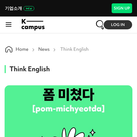
기업소개
SIGN UP
LOG IN
Home
News
Think English
Think English