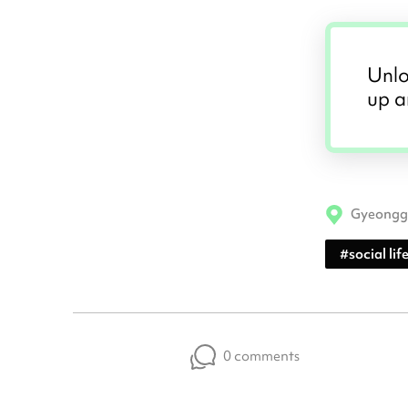
Unlo
up a
Gyeongg
#
social lif
0 comments