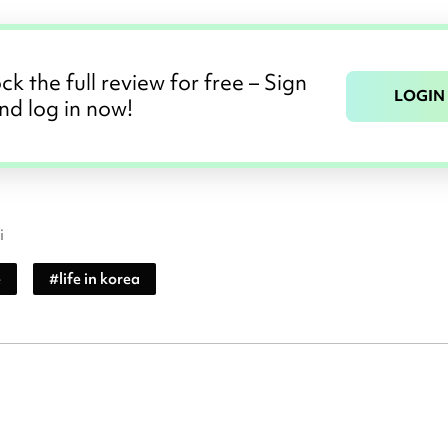
ck the full review for free – Sign
LOGIN
nd log in now!
i
e
#
life in korea