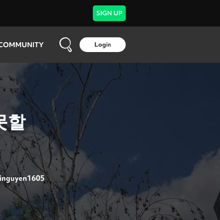
SIGN UP
COMMUNITY
Login
못할
inguyen1605