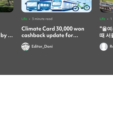
Life
•
3 minute read
Life
•
1
Climate Card 30,000 won
​"올
 by a
cashback update for
때 서
foreign residents! 🚨
갔어요
Editor_Doni
R
시간이었어요
문화는
넘쳐서
이번 
를 보
요. 시원한 음료 한 잔과 함께 열
정적으
있다 
잊게 돼요." ​
당첨돼