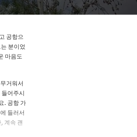
타고 공항으
보는 분이었
운 마음도
무 무거워서
를 들어주시
. 공항 가
게에 들러서
 계속 괜