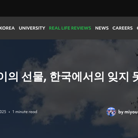
 KOREA
UNIVERSITY
REAL LIFE REVIEWS
NEWS
CAREERS
이의 선물, 한국에서의 잊지 
by
miyou
2025
•
1 minute read