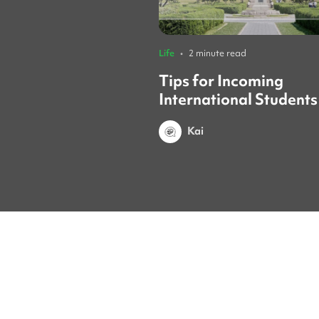
Life
•
2 minute read
Tips for Incoming
International Students
Yonsei Student
Kai