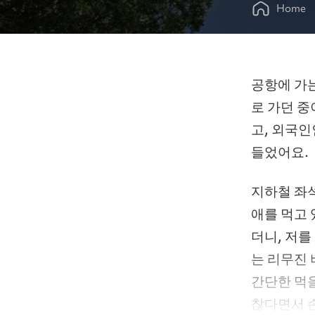
Home
공항에 가는
로 가던 중
고, 외국
들었어요.
지하철 좌석
애를 먹고 
더니, 저를
는 리무진 
간단한 먹
찮다면서 