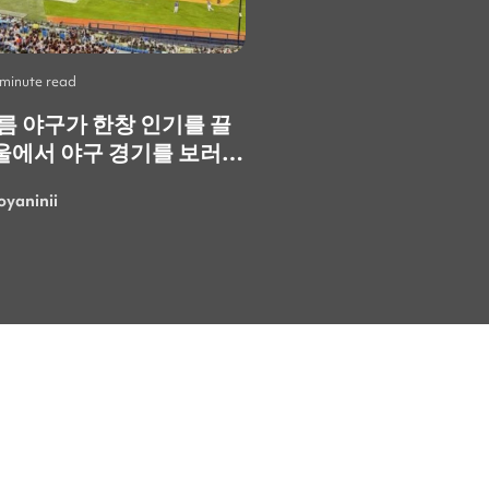
 minute read
Life
•
2 minute read
여름 야구가 한창 인기를 끌
Skip the Crowds: 3
울에서 야구 경기를 보러
Spots You Should V
. 정말 재미있고 즐거운
Instead
oyaninii
LarisaGolubchik
. 특히 한국의 응원
 정말 특별하고 에너지가
 가장 마음에 들었어요!
여름에 더 흥미진진한 경기
러 또 갈 수 있으면 좋겠네
로 응원하는 사람들 속에
보면 여름의 더위도 까맣게
"이번 이벤트에 꼭
서 쿠폰을 받으면 좋겠어